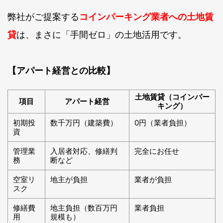
弊社がご提案する
コインパーキング業者への土地賃
貸
は、まさに「手間ゼロ」の土地活用です。
【アパート経営との比較】
土地賃貸（コインパー
項目
アパート経営
キング）
初期投
数千万円（建築費）
0円（業者負担）
資
管理業
入居者対応、修繕判
完全にお任せ
務
断など
空室リ
地主が負担
業者が負担
スク
修繕費
地主負担（数百万円
業者負担
用
規模も）