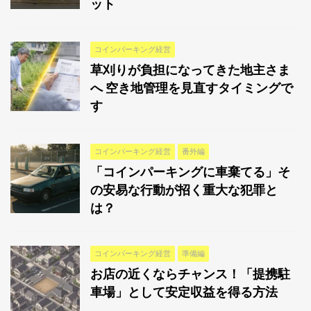
ット
コインパーキング経営
草刈りが負担になってきた地主さま
へ 空き地管理を見直すタイミングで
す
コインパーキング経営
番外編
「コインパーキングに車棄てる」そ
の安易な行動が招く重大な犯罪と
は？
コインパーキング経営
準備編
お店の近くならチャンス！「提携駐
車場」として安定収益を得る方法