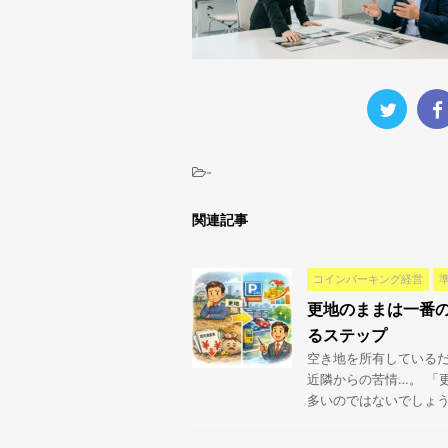
-
関連記事
コインパーキング経営
更地のままは一番
るステップ
空き地を所有しているだ
近隣からの苦情…。 「
多いのではないでしょうか