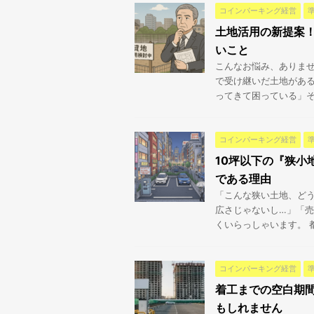
コインパーキング経営
土地活用の新提案
いこと
こんなお悩み、ありませ
で受け継いだ土地があ
ってきて困っている」そん
コインパーキング経営
10坪以下の『狭小
である理由
「こんな狭い土地、どう
広さじゃないし…」「売
くいらっしゃいます。 都
コインパーキング経営
着工までの空白期
もしれません