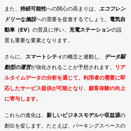
また、
持続可能性
への関心の高まりは、
エコフレン
ドリーな施設
への需要を促進するでしょう。
電気自
動車（EV）
の普及に伴い、
充電ステーション
の設
置も重要な要素となります。
さらに、
スマートシティ
の概念と連動し、
データ駆
動型の運営
が強化されることが予想されます。
リア
ルタイムデータの分析を通じて、利用者の需要に即
応したサービス提供が可能となり、顧客体験の向上
に寄与します。
これらの進化は、
新しいビジネスモデル
や
収益源
の
創出を促します。たとえば、パーキングスペースの