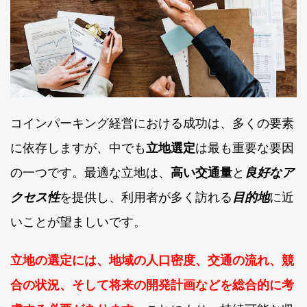
コインパーキング経営における成功は、多くの要素
に依存しますが、中でも
立地選定
は最も重要な要因
の一つです。最適な立地は、
高い交通量
と
良好なア
クセス性
を提供し、利用者が多く訪れる
目的地
に近
いことが望ましいです。
立地の選定には、地域の人口密度、交通の流れ、競
合の状況、そして将来の開発計画などを総合的に考