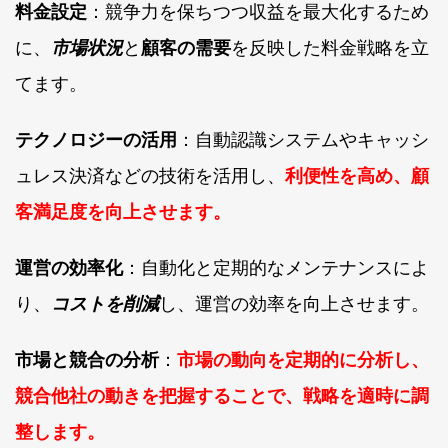
料金設定
：競争力を保ちつつ収益を最大化するため
に、
市場状況
と
顧客の需要
を反映した料金戦略を立
てます。
テクノロジーの活用
：自動認識システムやキャッシ
ュレス決済などの技術を活用し、
利便性を高め、顧
客満足度を向上させます。
運営の効率化
：自動化と定期的なメンテナンスによ
り、
コストを削減
し、運営の効率を向上させます。
市場と競合の分析
：
市場の動向を定期的に分析し、
競合他社の動きを把握することで、戦略を適時に調
整します。