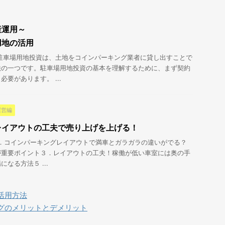
産運用～
用地の活用
駐車場用地投資は、土地をコインパーキング業者に貸し出すことで
法の一つです。駐車場用地投資の基本を理解するために、まず契約
要があります。 ...
運営編
レイアウトの工夫で売り上げを上げる！
目次１．コインパーキングレイアウトで満車とガラガラの違いがでる？
が重要ポイント３．レイアウトの工夫！稼働が低い車室には奥の手
なる方法５ ...
活用方法
グのメリットとデメリット