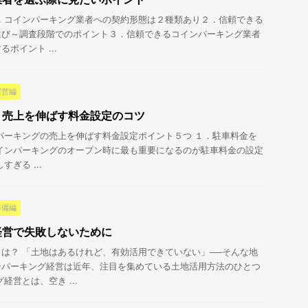
目次１．コインパーキング業者への契約形態は２種類あり２．信頼できる
選び～調査段階でのポイント３．信頼できるコインパーキング業者
ポイント ...
運営編
 売上を伸ばす料金設定のコツ
インパーキングの売上を伸ばす料金設定ポイント５つ １．駐車料金を
インパーキングのオープン時に最も重要になるのが駐車料金の設定
ぎる ...
準備編
経営で失敗しないために
は？ 「土地はあるけれど、有効活用できていない」──そんな地
ンパーキング経営は近年、注目を集めている土地活用方法のひとつ
経営とは、空き ...