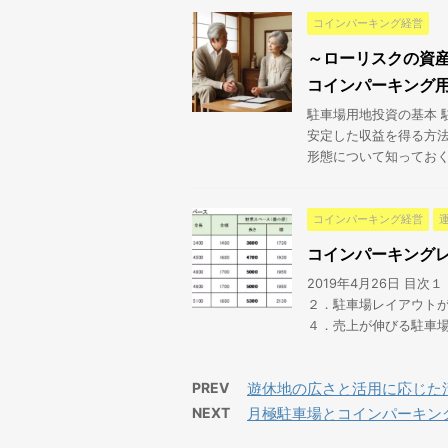
コインパーキング経営
～ローリスクの資
コインパーキング
駐車場用地投資の基本 
安定した収益を得る方
形態について知っておく必
コインパーキング経営
コインパーキング
2019年4月26日 
２．駐車場レイアウト
４．売上が伸びる駐車場に
PREV
遊休地の広さと活用に応じた
NEXT
月極駐車場とコインパーキン