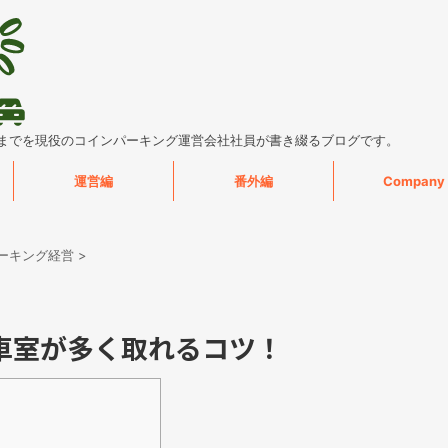
までを現役のコインパーキング運営会社社員が書き綴るブログです。
運営編
番外編
Company
ーキング経営
>
車室が多く取れるコツ！