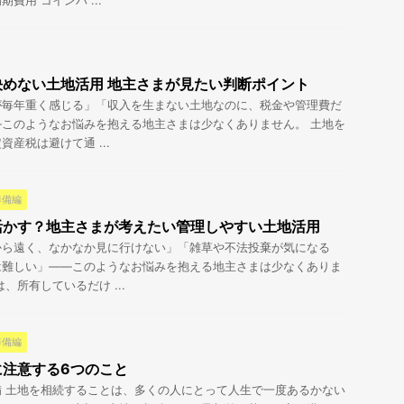
費用 コインパ ...
めない土地活用 地主さまが見たい判断ポイント
が毎年重く感じる」「収入を生まない土地なのに、税金や管理費だ
このようなお悩みを抱える地主さまは少なくありません。 土地を
産税は避けて通 ...
準備編
活かす？地主さまが考えたい管理しやすい土地活用
から遠く、なかなか見に行けない」「雑草や不法投棄が気になる
は難しい」――このようなお悩みを抱える地主さまは少なくありま
、所有しているだけ ...
準備編
に注意する6つのこと
 土地を相続することは、多くの人にとって人生で一度あるかない