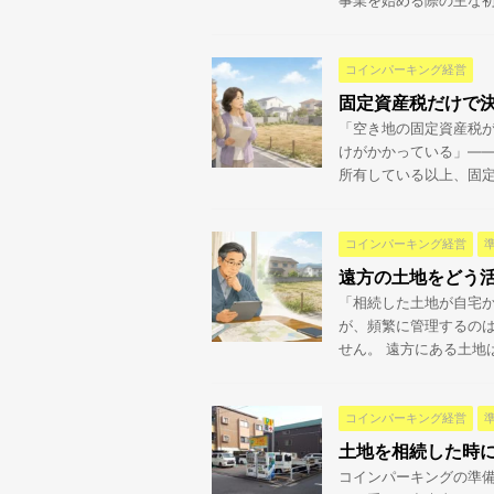
事業を始める際の主な初期
コインパーキング経営
固定資産税だけで決
「空き地の固定資産税
けがかかっている」――
所有している以上、固定資
コインパーキング経営
遠方の土地をどう
「相続した土地が自宅
が、頻繁に管理するの
せん。 遠方にある土地は
コインパーキング経営
土地を相続した時
コインパーキングの準備