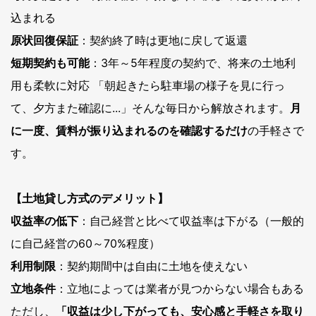
込まれる
原状回復保証
：契約終了時は更地に戻して返還
短期契約も可能
：3年～5年程度の契約で、将来の土地利
用も柔軟に対応 「朝起きたら駐車場の様子を見に行っ
て、夕方また確認に...」そんな毎日から解放されます。
月
に一度、賃料が振り込まれるのを確認するだけ
の手軽さで
す。
【土地貸し方式のデメリット】
収益率の低下
：自己経営と比べて収益率は下がる（一般的
に自己経営の60～70%程度）
利用制限
：契約期間中は自由に土地を使えない
立地条件
：立地によっては業者が見つからない場合もある
ただし、
「収益は少し下がっても、安心感と手軽さを取り