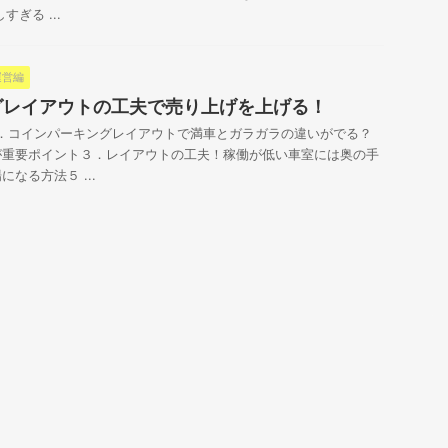
ぎる ...
運営編
グレイアウトの工夫で売り上げを上げる！
目次１．コインパーキングレイアウトで満車とガラガラの違いがでる？
が重要ポイント３．レイアウトの工夫！稼働が低い車室には奥の手
なる方法５ ...