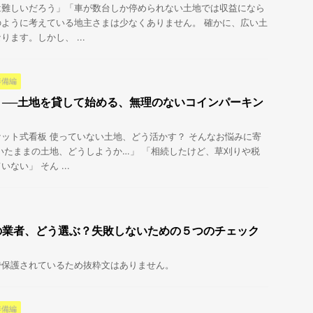
は難しいだろう」「車が数台しか停められない土地では収益になら
ように考えている地主さまは少なくありません。 確かに、広い土
ます。しかし、 ...
準備編
」──土地を貸して始める、無理のないコインパーキン
ット式看板 使っていない土地、どう活かす？ そんなお悩みに寄
いたままの土地、どうしようか…」 「相続したけど、草刈りや税
ない」 そん ...
の業者、どう選ぶ？失敗しないための５つのチェック
で保護されているため抜粋文はありません。
準備編