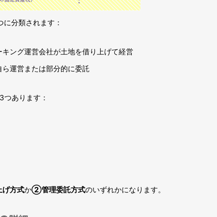
つに分類されます：
ーキング運営会社が土地を借り上げて経営
自ら運営または部分的に委託
3つあります：
上げ方式
か
②管理委託方式
のいずれかになります。